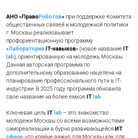
АНО «Право
Роботов
»
при поддержке Комитета
общественных связей и молодежной политики
г. Москвы реализовывает
профориентационную программу
«
Лаборатория
IT-навыков
» (новое название
IT
lab
), ориентированную на молодежь Москвы.
Данная авторская программа по
дополнительному образованию нацелена на
планирование профессионального пути в IT-
индустрии. В 2025 году программа обновила
свое название на более емкое
IT
lab
.
Ключевая цель
IT
lab
– это знакомство
молодежи Москвы со всеми возможностями
самореализации в бурно развивающейся
ИТ
сфере
, что крайне важно для Москвы как для