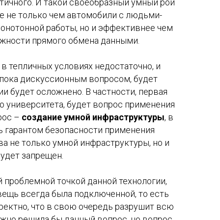
тичного. И такой своеобразный умный рой
ее не только чем автомобили с людьми-
онотонной работы, но и эффективнее чем
ожности прямого обмена данными.
 в тепличных условиях недостаточно, и
 пока дискуссионным вопросом, будет
и будет осложнено. В частности, первая
о университета, будет вопрос применения
рос –
создание умной инфраструктуры
, в
ь гарантом безопасности применения
ва не только умной инфраструктуры, но и
будет запрещен.
 проблемной точкой данной технологии,
вещь всегда была подключенной, то есть
орректно, что в свою очередь разрушит всю
но решила бы данный вопрос, но вопрос