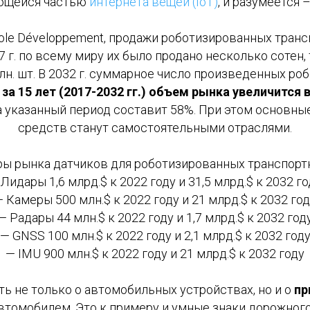
ющейся частью
интернета вещей (IoT)
, и разумеется
ole Développement, продажи роботизированных транс
17 г. по всему миру их было продано несколько сотен
лн. шт. В 2032 г. суммарное число произведенных р
,
за 15 лет (2017-2032 гг.) объем рынка увеличится в
а указанный период составит 58%. При этом основны
средств станут самостоятельными отраслями.
ры рынка датчиков для роботизированных транспортн
Лидары 1,6 млрд.$ к 2022 году и 31,5 млрд.$ к 2032 г
 Камеры 500 млн.$ к 2022 году и 21 млрд.$ к 2032 го
— Радары 44 млн.$ к 2022 году и 1,7 млрд.$ к 2032 год
— GNSS 100 млн.$ к 2022 году и 2,1 млрд.$ к 2032 год
— IMU 900 млн.$ к 2022 году и 21 млрд.$ к 2032 году
ь не только о автомобильных устройствах, но и о
пр
втомобилем, Это к примеру и умные знаки дорожного