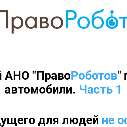
й АНО "Право
Роботов
"
автомобили.
Часть 1
дущего для людей
не о