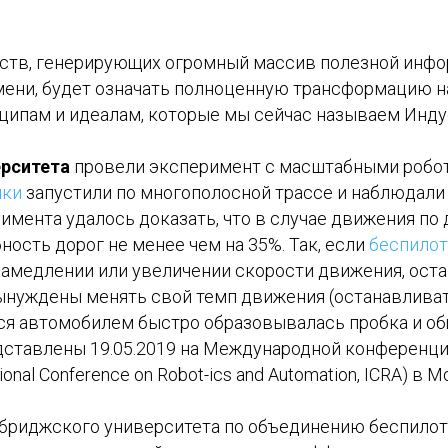
ств, генерирующих огромный массив полезной инф
мени, будет означать полноценную трансформацию н
ципам и идеалам, которые мы сейчас называем Индус
рситета
провели эксперимент с масштабными робо
ики
запустили по многополосной трассе и наблюдали
римента удалось доказать, что в случае движения по
ость дорог не менее чем на 35%. Так, если
беспилот
замедлении или увеличении скорости движения, остано
вынуждены менять свой темп движения (останавливат
ся автомобилем быстро образовывалась пробка и об
ставлены 19.05.2019 на Международной конференци
tional Conference on Robot-ics and Automation, ICRA) в 
риджского университета по объединению беспилот