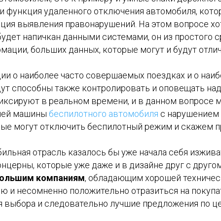
 и функция удаленного отключения автомобиля, кото
зация выявления правонарушений. На этом вопросе хо
будет напичкан данными системами, он из простого
мации, больших данных, которые могут и будут отли
ии о наиболее часто совершаемых поездках и о наибо
дут способны также контролировать и оповещать на
 фиксируют в реальном времени, и в данном вопросе 
нней машины
беспилотного автомобиля
с нарушением 
рые могут отключить беспилотный режим и скажем п
обильная отрасль казалось бы уже начала себя изжив
нцерны, которые уже даже и в дизайне друг с друго
большим компаниям
, обладающим хорошей техничес
ю и несомненно положительно отразиться на покупа
я выбора и следовательно лучшие предложения по це