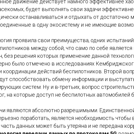
нное движение действует намного эффективнее хао
 насекомых, будет выполнять свои задачи эффективн
ически останавливаться и отдыхать от достаточно м
соединенные в одну экосистему и не имеющие возм
ология проявила свои преимущества, одних испытаний
илотников между собой, что само по себе является
, без решения которых применение данной технологи
 верно было отмечено в исследованиях Кембриджског
и координации действий беспилотников. Второй воп
будут способствовать обмену информации и выступат
ирующих систем. Ну и в-третьих, вопрос строительст
г, на которые доступ не беспилотных автомобилей 
чи являются абсолютно разрешимыми. Единственной
рьезно поработать, является необходимость чтобы 
ла часть данных может быть утеряна и не передана к
нология передачи данных по протоколам 5G
возмож