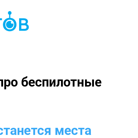
 про беспилотные
станется места