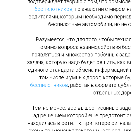
подтверждает теорию о том, что осмысле
беспилотников
, по аналогии с миром
водителями, которым необходимо период
беспилотные автомобили, но не 
Разумеется, что для того, чтобы техн
помимо вопроса взаимодействия бесп
появляться и множество побочных задач
задача, которую надо будет решить, как
единого стандарта обмена информацией 
том числе и умных дорог, которые 
беспилотников
, работая в формате дубл
отдельных доро
Тем не менее, все вышеописанные зада
над решением которой еще предстоит се
находилась в сети, т.к. при потере сигна
схему применения такого умного роя.
Тех