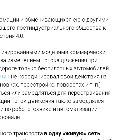
ормации и обменивающихся ею с другими
ашего постиндустриального общества к
трия 4.0.
тизированными моделями коммерчески
 за изменением потока движения при
 дороге только беспилотных автомобилей,
ник
не координировал свои действия на
вках, перестройке, поворотах и т. п.),
ься или замедляться для перестраивания
щий поток движения также замедлялся.
и по робототехнике и автоматизации
Монреале.
ного транспорта
в одну «живую» сеть