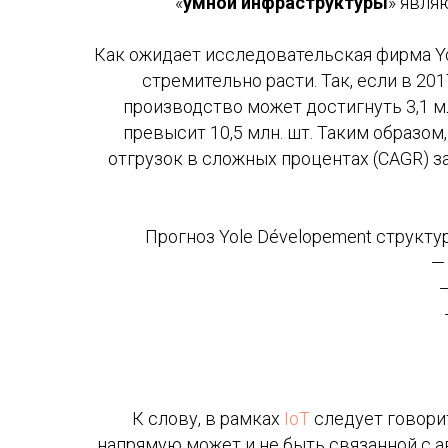
«
умной инфраструктуры
» явля
Как ожидает исследовательская фирма Y
стремительно расти. Так, если в 20
производство может достигнуть 3,1 м
превысит 10,5 млн. шт. Таким образом
отгрузок в сложных процентах (CAGR) з
Прогноз Yole Dévelopement структу
— 
—
К слову, в рамках
IoT
следует говорит
напрямую может и не быть связанной с а